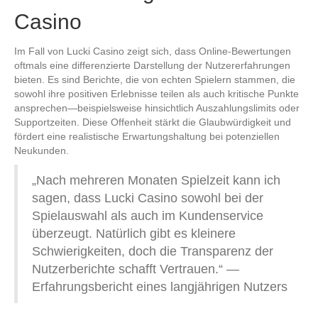
Casino
Im Fall von Lucki Casino zeigt sich, dass Online-Bewertungen
oftmals eine differenzierte Darstellung der Nutzererfahrungen
bieten. Es sind Berichte, die von echten Spielern stammen, die
sowohl ihre positiven Erlebnisse teilen als auch kritische Punkte
ansprechen—beispielsweise hinsichtlich Auszahlungslimits oder
Supportzeiten. Diese Offenheit stärkt die Glaubwürdigkeit und
fördert eine realistische Erwartungshaltung bei potenziellen
Neukunden.
„Nach mehreren Monaten Spielzeit kann ich
sagen, dass Lucki Casino sowohl bei der
Spielauswahl als auch im Kundenservice
überzeugt. Natürlich gibt es kleinere
Schwierigkeiten, doch die Transparenz der
Nutzerberichte schafft Vertrauen.“ —
Erfahrungsbericht eines langjährigen Nutzers