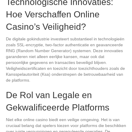
Technologische Innovaties:
Hoe Verschaffen Online
Casino’s Veiligheid?
De digitale gokindustrie investeert substantieel in technologieën
zoals SSL-encryptie, two-factor authenticatie en geavanceerde
RNG (Random Number Generator) systemen. Deze innovaties
garanderen niet alleen eerlijke kansen, maar ook dat
persoonlijke gegevens en transacties beveiligd blijven.
Veiligheidscertificaten en toezicht door toezichthouders zoals de
Kansspelautoriteit (Ksa) onderstrepen de betrouwbaarheid van
de platforms.
De Rol van Legale en
Gekwalificeerde Platforms
Niet elke online casino biedt een veilige omgeving. Het is van
cruciaal belang dat spelers kiezen voor platforms die beschikken
over juiste vergunningen en gereguleerde operaties. De