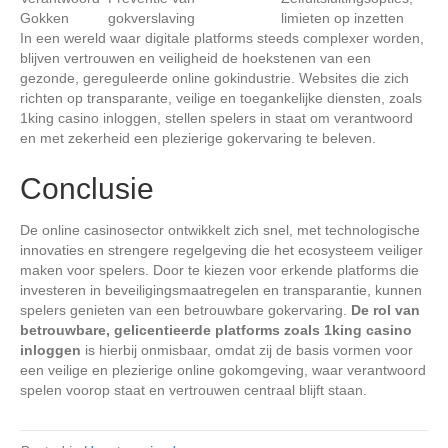
Gokken
gokverslaving
limieten op inzetten
In een wereld waar digitale platforms steeds complexer worden,
blijven vertrouwen en veiligheid de hoekstenen van een
gezonde, gereguleerde online gokindustrie. Websites die zich
richten op transparante, veilige en toegankelijke diensten, zoals
1king casino inloggen, stellen spelers in staat om verantwoord
en met zekerheid een plezierige gokervaring te beleven.
Conclusie
De online casinosector ontwikkelt zich snel, met technologische
innovaties en strengere regelgeving die het ecosysteem veiliger
maken voor spelers. Door te kiezen voor erkende platforms die
investeren in beveiligingsmaatregelen en transparantie, kunnen
spelers genieten van een betrouwbare gokervaring.
De rol van
betrouwbare, gelicentieerde platforms zoals 1king casino
inloggen
is hierbij onmisbaar, omdat zij de basis vormen voor
een veilige en plezierige online gokomgeving, waar verantwoord
spelen voorop staat en vertrouwen centraal blijft staan.