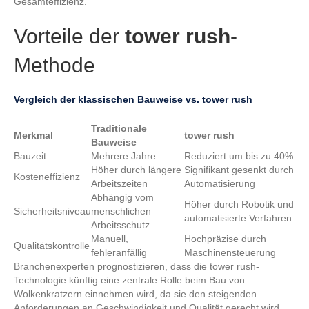
Gesamteffizienz.
Vorteile der
tower rush
-
Methode
Vergleich der klassischen Bauweise vs. tower rush
Traditionale
Merkmal
tower rush
Bauweise
Bauzeit
Mehrere Jahre
Reduziert um bis zu 40%
Höher durch längere
Signifikant gesenkt durch
Kosteneffizienz
Arbeitszeiten
Automatisierung
Abhängig vom
Höher durch Robotik und
Sicherheitsniveau
menschlichen
automatisierte Verfahren
Arbeitsschutz
Manuell,
Hochpräzise durch
Qualitätskontrolle
fehleranfällig
Maschinensteuerung
Branchenexperten prognostizieren, dass die
tower rush
-
Technologie künftig eine zentrale Rolle beim Bau von
Wolkenkratzern einnehmen wird, da sie den steigenden
Anforderungen an Geschwindigkeit und Qualität gerecht wird.