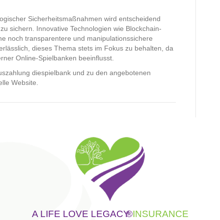
nologischer Sicherheitsmaßnahmen wird entscheidend
 zu sichern. Innovative Technologien wie Blockchain-
ine noch transparentere und manipulationssichere
erlässlich, dieses Thema stets im Fokus zu behalten, da
ner Online-Spielbanken beeinflusst.
 auszahlung diespielbank und zu den angebotenen
elle Website.
A LIFE LOVE LEGACY
®
INSURANCE