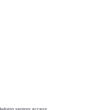
Helping seniors access