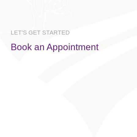
LET'S GET STARTED
Book an Appointment