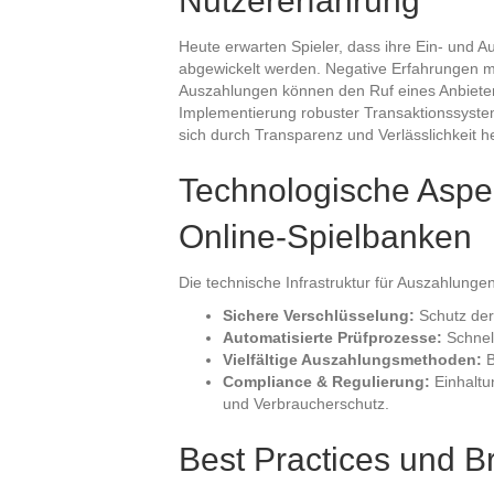
Nutzererfahrung
Heute erwarten Spieler, dass ihre Ein- und A
abgewickelt werden. Negative Erfahrungen m
Auszahlungen können den Ruf eines Anbieters
Implementierung robuster Transaktionssysteme
sich durch Transparenz und Verlässlichkeit 
Technologische Aspe
Online-Spielbanken
Die technische Infrastruktur für Auszahlung
Sichere Verschlüsselung:
Schutz der
Automatisierte Prüfprozesse:
Schnell
Vielfältige Auszahlungsmethoden:
B
Compliance & Regulierung:
Einhaltu
und Verbraucherschutz.
Best Practices und 