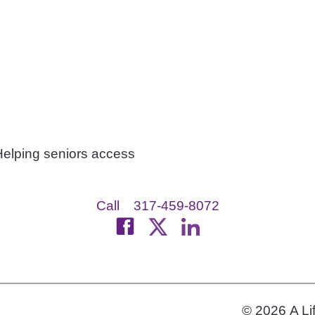
Helping seniors access
Call
317-459-8072
© 2026
A L