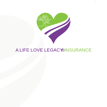
A LIFE LOVE LEGACY
®
INSURANCE