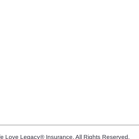
ife Love Legacy® Insurance.
All Rights Reserved.