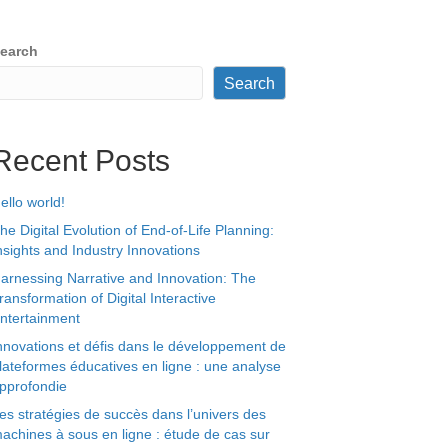
earch
Search
Recent Posts
ello world!
he Digital Evolution of End-of-Life Planning:
nsights and Industry Innovations
arnessing Narrative and Innovation: The
ransformation of Digital Interactive
ntertainment
nnovations et défis dans le développement de
lateformes éducatives en ligne : une analyse
pprofondie
es stratégies de succès dans l’univers des
achines à sous en ligne : étude de cas sur