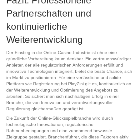
Fazit: Professionelle
Partnerschaften und
kontinuierliche
Weiterentwicklung
Der Einstieg in die Online-Casino-Industrie ist ohne eine
gründliche Vorbereitung kaum denkbar. Ein vertrauenswürdiger
Anbieter, der alle regulatorischen Anforderungen erfüllt und
innovative Technologien integriert, bietet die beste Chance, sich
im Markt zu positionieren. Für eine verlässliche und solide
Plattform wie Registrierung bei PlayZini gilt es, kontinuierlich an
der Weiterentwicklung und Optimierung des Angebots zu
arbeiten. So sichert man sich nachhaltigen Erfolg in einer
Branche, die von Innovation und verantwortungsvoller
Regulierung gleichermaßen geprägt ist.
Die Zukunft der Online-Glücksspielbranche wird durch
technologische Innovationen, regulatorische
Rahmenbedingungen und eine zunehmend bewusste
Zielgruppe gestaltet. Branchenführer, die diese Faktoren aktiv