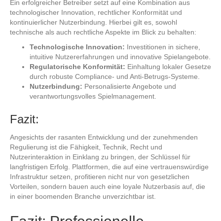
Ein erfolgreicher Betreiber setzt auf eine Kombination aus
technologischer Innovation, rechtlicher Konformität und
kontinuierlicher Nutzerbindung. Hierbei gilt es, sowohl
technische als auch rechtliche Aspekte im Blick zu behalten:
Technologische Innovation:
Investitionen in sichere,
intuitive Nutzererfahrungen und innovative Spielangebote.
Regulatorische Konformität:
Einhaltung lokaler Gesetze
durch robuste Compliance- und Anti-Betrugs-Systeme.
Nutzerbindung:
Personalisierte Angebote und
verantwortungsvolles Spielmanagement.
Fazit:
Angesichts der rasanten Entwicklung und der zunehmenden
Regulierung ist die Fähigkeit, Technik, Recht und
Nutzerinteraktion in Einklang zu bringen, der Schlüssel für
langfristigen Erfolg. Plattformen, die auf eine vertrauenswürdige
Infrastruktur setzen, profitieren nicht nur von gesetzlichen
Vorteilen, sondern bauen auch eine loyale Nutzerbasis auf, die
in einer boomenden Branche unverzichtbar ist.