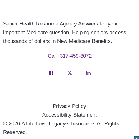
Senior Health Resource Agency
Answers for your
important Medicare question. Helping seniors access
thousands of dollars in New Medicare Benefits.
Call
317-459-8072
Privacy Policy
Accessibility Statement
© 2026
A Life Love Legacy® Insurance.
All Rights
Reserved.