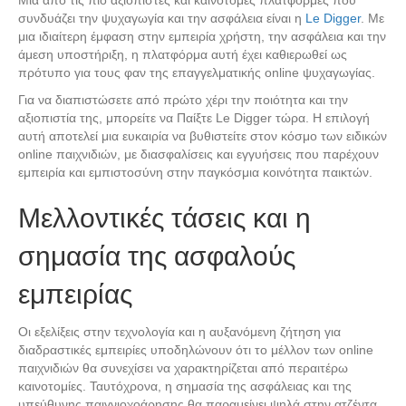
Μια από τις πιο αξιόπιστες και καινοτόμες πλατφόρμες που
συνδυάζει την ψυχαγωγία και την ασφάλεια είναι η
Le Digger
. Με
μια ιδιαίτερη έμφαση στην εμπειρία χρήστη, την ασφάλεια και την
άμεση υποστήριξη, η πλατφόρμα αυτή έχει καθιερωθεί ως
πρότυπο για τους φαν της επαγγελματικής online ψυχαγωγίας.
Για να διαπιστώσετε από πρώτο χέρι την ποιότητα και την
αξιοπιστία της, μπορείτε να Παίξτε Le Digger τώρα. Η επιλογή
αυτή αποτελεί μια ευκαιρία να βυθιστείτε στον κόσμο των ειδικών
online παιχνιδιών, με διασφαλίσεις και εγγυήσεις που παρέχουν
εμπειρία και εμπιστοσύνη στην παγκόσμια κοινότητα παικτών.
Μελλοντικές τάσεις και η
σημασία της ασφαλούς
εμπειρίας
Οι εξελίξεις στην τεχνολογία και η αυξανόμενη ζήτηση για
διαδραστικές εμπειρίες υποδηλώνουν ότι το μέλλον των online
παιχνιδιών θα συνεχίσει να χαρακτηρίζεται από περαιτέρω
καινοτομίες. Ταυτόχρονα, η σημασία της ασφάλειας και της
υπεύθυνης παιγνιοχοάρησης θα παραμείνει ψηλά στην ατζέντα