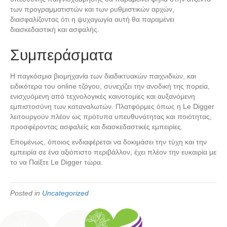
των προγραμματιστών και των ρυθμιστικών αρχών,
διασφαλίζοντας ότι η ψυχαγωγία αυτή θα παραμένει
διασκεδαστική και ασφαλής.
Συμπεράσματα
Η παγκόσμια βιομηχανία των διαδικτυακών παιχνιδιών, και
ειδικότερα του online τζόγου, συνεχίζει την ανοδική της πορεία,
ενισχυόμενη από τεχνολογικές καινοτομίες και αυξανόμενη
εμπιστοσύνη των καταναλωτών. Πλατφόρμες όπως η Le Digger
λειτουργούν πλέον ως πρότυπα υπευθυνότητας και ποιότητας,
προσφέροντας ασφαλείς και διασκεδαστικές εμπειρίες.
Επομένως, όποιος ενδιαφέρεται να δοκιμάσει την τύχη και την
εμπειρία σε ένα αξιόπιστο περιβάλλον, έχει πλέον την ευκαιρία με
το να Παίξτε Le Digger τώρα.
Posted in
Uncategorized