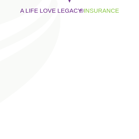
A LIFE LOVE LEGACY
®
INSURANCE