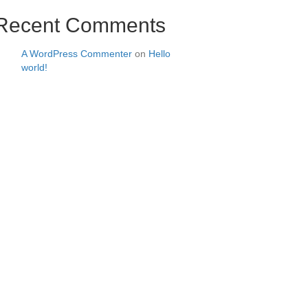
Recent Comments
A WordPress Commenter
on
Hello
world!