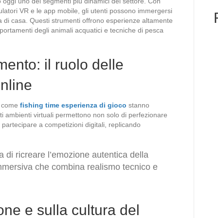
o oggi uno dei segmenti più dinamici del settore. Con
ulatori VR e le app mobile, gli utenti possono immergersi
 di casa. Questi strumenti offrono esperienze altamente
mportamenti degli animali acquatici e tecniche di pesca
mento: il ruolo delle
nline
ca come
fishing time esperienza di gioco
stanno
 ambienti virtuali permettono non solo di perfezionare
partecipare a competizioni digitali, replicando
a di ricreare l’emozione autentica della
mmersiva che combina realismo tecnico e
one e sulla cultura del