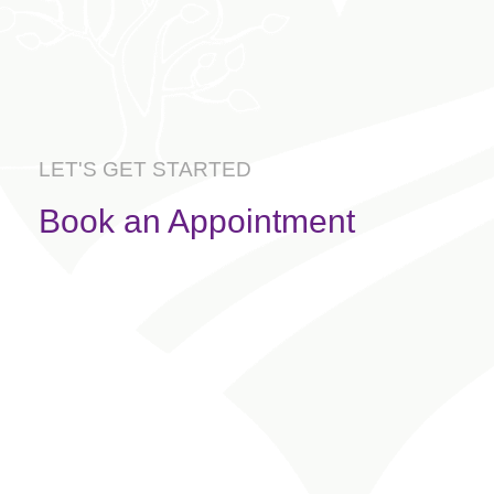
LET'S GET STARTED
Book an Appointment