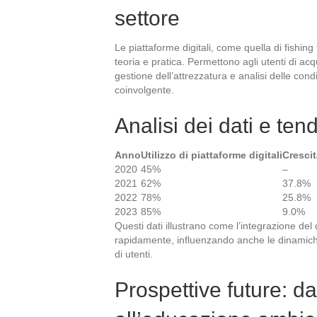
settore
Le piattaforme digitali, come quella di fishin
teoria e pratica. Permettono agli utenti di a
gestione dell’attrezzatura e analisi delle cond
coinvolgente.
Analisi dei dati e te
Anno
Utilizzo di piattaforme digitali
Cresci
2020
45%
–
2021
62%
37.8%
2022
78%
25.8%
2023
85%
9.0%
Questi dati illustrano come l’integrazione del 
rapidamente, influenzando anche le dinamic
di utenti.
Prospettive future: da