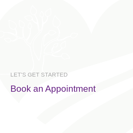
LET'S GET STARTED
Book an Appointment