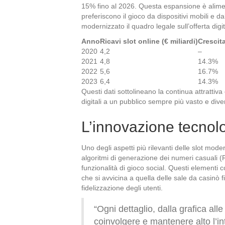
15%
fino al 2026. Questa espansione è alimen
preferiscono il gioco da dispositivi mobili e 
modernizzato il quadro legale sull’offerta di
Anno
Ricavi slot online (€ miliardi)
Crescit
2020
4,2
–
2021
4,8
14.3%
2022
5,6
16.7%
2023
6,4
14.3%
Questi dati sottolineano la continua attrattiva
digitali a un pubblico sempre più vasto e diver
L’innovazione tecnolo
Uno degli aspetti più rilevanti delle slot mod
algoritmi di generazione dei numeri casuali (R
funzionalità di gioco social. Questi elementi 
che si avvicina a quella delle sale da casinò 
fidelizzazione degli utenti.
“Ogni dettaglio, dalla grafica all
coinvolgere e mantenere alto l’in