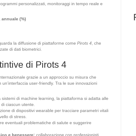
 programmi personalizzati, monitoraggi in tempo reale e
a annuale (%)
guarda la diffusione di piattaforme come
Pirots 4
, che
zate di dati biometrici.
intive di Pirots 4
 internazionale grazie a un approccio su misura che
un’interfaccia user-friendly. Tra le sue innovazioni
 sistemi di machine learning, la piattaforma si adatta alle
 di ciascun utente.
zione di dispositivi wearable per tracciare parametri vitali
ello di stress.
are eventuali problematiche di salute e suggerire
inico e benessere:
collaborazione con professionisti