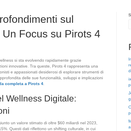
S
rofondimenti sul
: Un Focus su Pirots 4
I
 wellness si sta evolvendo rapidamente grazie
r
zioni innovative. Tra queste, Pirots 4 rappresenta una
d
ionisti e appassionati desiderosi di esplorare strumenti di
ofondita delle sue funzionalità, sviluppi e implicazioni
i
da completa a Pirots 4
.
p
J
l Wellness Digitale:
g
C
oni
p
M
giunto un valore stimato di oltre
$60 miliardi
nel 2023,
a
%. Questi dati riflettono un shifting culturale, in cui