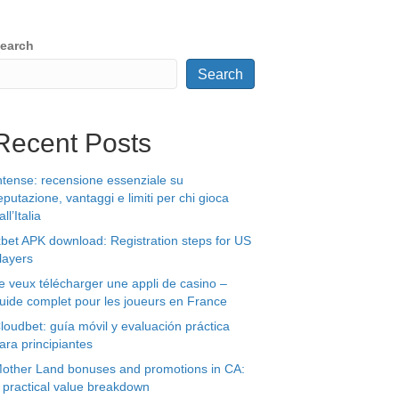
earch
Search
Recent Posts
ntense: recensione essenziale su
eputazione, vantaggi e limiti per chi gioca
all’Italia
xbet APK download: Registration steps for US
layers
e veux télécharger une appli de casino –
uide complet pour les joueurs en France
loudbet: guía móvil y evaluación práctica
ara principiantes
other Land bonuses and promotions in CA:
 practical value breakdown