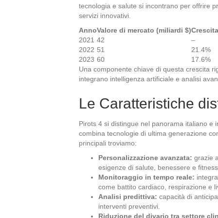
tecnologia e salute si incontrano per offrire
servizi innovativi.
Anno
Valore di mercato (miliardi $)
Crescit
2021
42
–
2022
51
21.4%
2023
60
17.6%
Una componente chiave di questa crescita ri
integrano intelligenza artificiale e analisi avan
Le Caratteristiche dist
Pirots 4 si distingue nel panorama italiano e
combina tecnologie di ultima generazione con 
principali troviamo:
Personalizzazione avanzata:
grazie a
esigenze di salute, benessere e fitness
Monitoraggio in tempo reale:
integra
come battito cardiaco, respirazione e liv
Analisi predittiva:
capacità di anticip
interventi preventivi.
Riduzione del divario tra settore cl