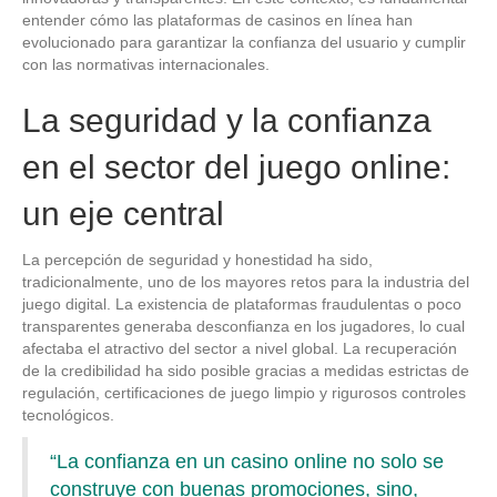
entender cómo las plataformas de casinos en línea han
evolucionado para garantizar la confianza del usuario y cumplir
con las normativas internacionales.
La seguridad y la confianza
en el sector del juego online:
un eje central
La percepción de seguridad y honestidad ha sido,
tradicionalmente, uno de los mayores retos para la industria del
juego digital. La existencia de plataformas fraudulentas o poco
transparentes generaba desconfianza en los jugadores, lo cual
afectaba el atractivo del sector a nivel global. La recuperación
de la credibilidad ha sido posible gracias a medidas estrictas de
regulación, certificaciones de juego limpio y rigurosos controles
tecnológicos.
“La confianza en un casino online no solo se
construye con buenas promociones, sino,