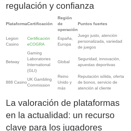
regulación y confianza
Región
Plataforma
Certificación
de
Puntos fuertes
operación
Juego justo, atención
Legion
Certificación
España,
personalizada, variedad
Casino
eCOGRA
Europa
de juegos
Gaming
Laboratories
Seguridad, innovación,
Betway
Global
International
apuestas deportivas
(GLI)
Reino
Reputación sólida, oferta
UK Gambling
888 Casino
Unido y
de bonos, servicio de
Commission
más
atención al cliente
La valoración de plataformas
en la actualidad: un recurso
clave para los jugadores