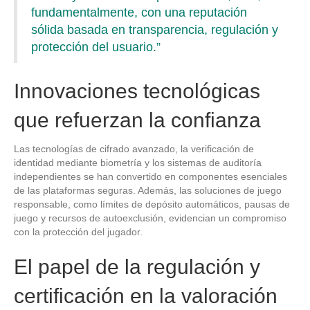
fundamentalmente, con una reputación
sólida basada en transparencia, regulación y
protección del usuario.”
Innovaciones tecnológicas
que refuerzan la confianza
Las tecnologías de cifrado avanzado, la verificación de
identidad mediante biometría y los sistemas de auditoría
independientes se han convertido en componentes esenciales
de las plataformas seguras. Además, las soluciones de juego
responsable, como límites de depósito automáticos, pausas de
juego y recursos de autoexclusión, evidencian un compromiso
con la protección del jugador.
El papel de la regulación y
certificación en la valoración