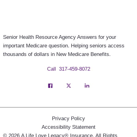
Senior Health Resource Agency
Answers for your
important Medicare question. Helping seniors access
thousands of dollars in New Medicare Benefits.
Call
317-459-8072
Privacy Policy
Accessibility Statement
© 2026
A Life Love Legacy® Insurance.
All Rights