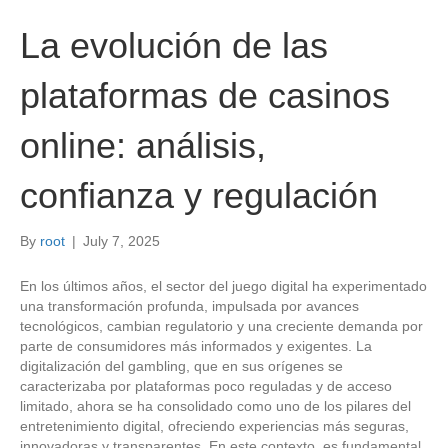
La evolución de las
plataformas de casinos
online: análisis,
confianza y regulación
By
root
|
July 7, 2025
En los últimos años, el sector del juego digital ha experimentado
una transformación profunda, impulsada por avances
tecnológicos, cambian regulatorio y una creciente demanda por
parte de consumidores más informados y exigentes. La
digitalización del gambling, que en sus orígenes se
caracterizaba por plataformas poco reguladas y de acceso
limitado, ahora se ha consolidado como uno de los pilares del
entretenimiento digital, ofreciendo experiencias más seguras,
innovadoras y transparentes. En este contexto, es fundamental