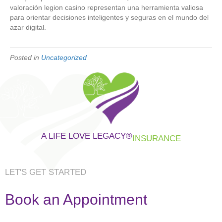
valoración legion casino representan una herramienta valiosa
para orientar decisiones inteligentes y seguras en el mundo del
azar digital.
Posted in
Uncategorized
A LIFE LOVE LEGACY
®
INSURANCE
LET'S GET STARTED
Book an Appointment