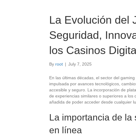
La Evolución del 
Seguridad, Innov
los Casinos Digit
By
root
|
July 7, 2025
En las últimas décadas, el sector del gaming
impulsada por avances tecnológicos, cambio
accesible y seguro. La incorporación de plata
de experiencias similares o superiores a los 
añadida de poder acceder desde cualquier l
La importancia de la
en línea