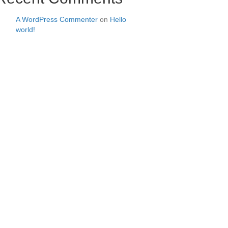
A WordPress Commenter
on
Hello
world!