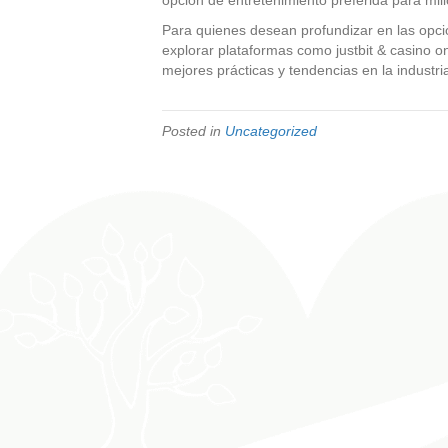
opción de entretenimiento preferida para mi
Para quienes desean profundizar en las opci
explorar plataformas como justbit & casino on
mejores prácticas y tendencias en la industri
Posted in
Uncategorized