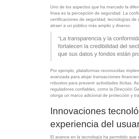
Uno de los aspectos que ha marcado la difer
línea es la percepción de seguridad. La confi
certificaciones de seguridad, tecnologías de 
atraer a un público más amplio y diverso.
“La transparencia y la conformi
fortalecen la credibilidad del sec
que sus datos y fondos están pro
Por ejemplo, plataformas reconocidas imple
avanzada para alojar transacciones financier
robustos para prevenir actividades ilícitas. 
reguladores confiables, como la Dirección 
otorga un marco adicional de protección y tr
Innovaciones tecnoló
experiencia del usuar
El avance en la tecnología ha permitido que 