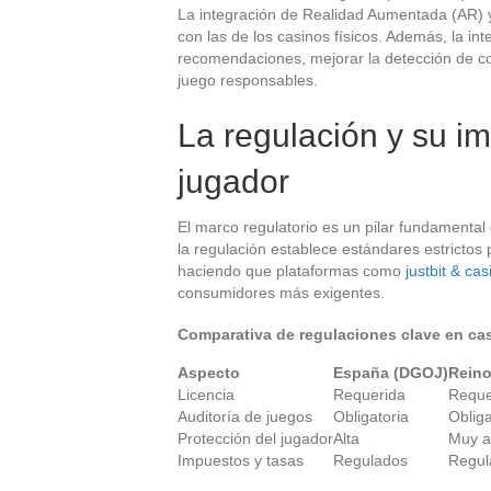
La integración de Realidad Aumentada (AR) y 
con las de los casinos físicos. Además, la inte
recomendaciones, mejorar la detección de co
juego responsables.
La regulación y su im
jugador
El marco regulatorio es un pilar fundamenta
la regulación establece estándares estrictos 
haciendo que plataformas como
justbit & cas
consumidores más exigentes.
Comparativa de regulaciones clave en ca
Aspecto
España (DGOJ)
Reino
Licencia
Requerida
Reque
Auditoría de juegos
Obligatoria
Obliga
Protección del jugador
Alta
Muy a
Impuestos y tasas
Regulados
Regul