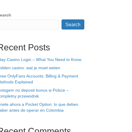
earch
Search
Recent Posts
tay Casino Login – What You Need to Know
idden casino: wat je moet weten
ree OnlyFans Accounts: Billing & Payment
ethods Explained
lotsgem no deposit bonus w Polsce –
ompletny przewodnik
nete ahora a Pocket Option: lo que debes
aber antes de operar en Colombia
Recent Comments