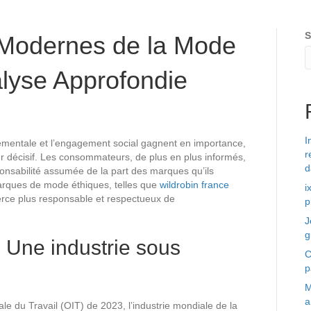
S
Modernes de la Mode
alyse Approfondie
I
mentale et l’engagement social gagnent en importance,
r
ur décisif. Les consommateurs, de plus en plus informés,
d
onsabilité assumée de la part des marques qu’ils
rques de mode éthiques, telles que
wildrobin france
i
merce plus responsable et respectueux de
p
J
g
: Une industrie sous
C
p
M
a
ale du Travail (OIT) de 2023, l’industrie mondiale de la