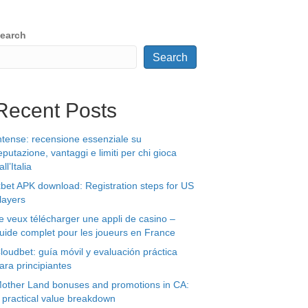
earch
Search
Recent Posts
ntense: recensione essenziale su
eputazione, vantaggi e limiti per chi gioca
all’Italia
xbet APK download: Registration steps for US
layers
e veux télécharger une appli de casino –
uide complet pour les joueurs en France
loudbet: guía móvil y evaluación práctica
ara principiantes
other Land bonuses and promotions in CA:
 practical value breakdown