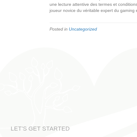
une lecture attentive des termes et conditions
joueur novice du véritable expert du gaming e
Posted in
Uncategorized
LET'S GET STARTED