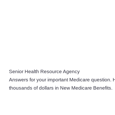
Senior Health Resource Agency
Answers for your important Medicare question. 
thousands of dollars in New Medicare Benefits.