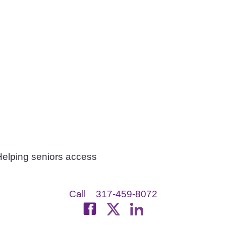
Helping seniors access
Call
317-459-8072