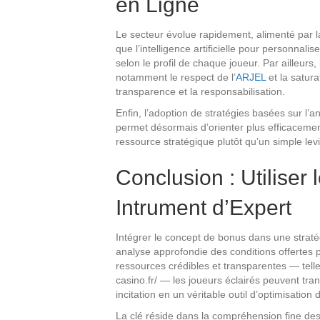
en Ligne
Le secteur évolue rapidement, alimenté par l
que l’intelligence artificielle pour personnalis
selon le profil de chaque joueur. Par ailleurs,
notamment le respect de l’
ARJEL
et la satur
transparence et la responsabilisation.
Enfin, l’adoption de stratégies basées sur l
permet désormais d’orienter plus efficacemen
ressource stratégique plutôt qu’un simple lev
Conclusion : Utilise
Intrument d’Expert
Intégrer le concept de bonus dans une stratégi
analyse approfondie des conditions offertes
ressources crédibles et transparentes — telle
casino.fr/ — les joueurs éclairés peuvent tr
incitation en un véritable outil d’optimisation 
La clé réside dans la compréhension fine des