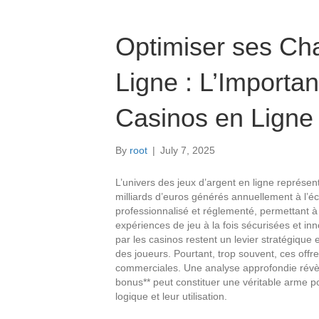
Optimiser ses Ch
Ligne : L’Importa
Casinos en Ligne
By
root
|
July 7, 2025
L’univers des jeux d’argent en ligne représent
milliards d’euros générés annuellement à l’é
professionnalisé et réglementé, permettant 
expériences de jeu à la fois sécurisées et in
par les casinos restent un levier stratégique es
des joueurs. Pourtant, trop souvent, ces off
commerciales. Une analyse approfondie révè
bonus** peut constituer une véritable arme po
logique et leur utilisation.