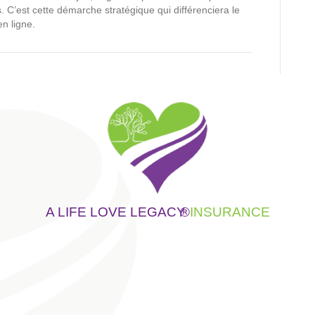
. C’est cette démarche stratégique qui différenciera le
n ligne.
A LIFE LOVE LEGACY
®
INSURANCE