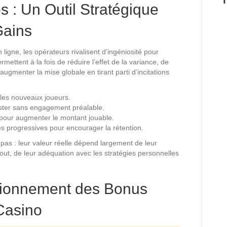
 : Un Outil Stratégique
Gains
igne, les opérateurs rivalisent d’ingéniosité pour
mettent à la fois de réduire l’effet de la variance, de
ugmenter la mise globale en tirant parti d’incitations
r les nouveaux joueurs.
ster sans engagement préalable.
 pour augmenter le montant jouable.
 progressives pour encourager la rétention.
pas : leur valeur réelle dépend largement de leur
tout, de leur adéquation avec les stratégies personnelles
tionnement des Bonus
Casino