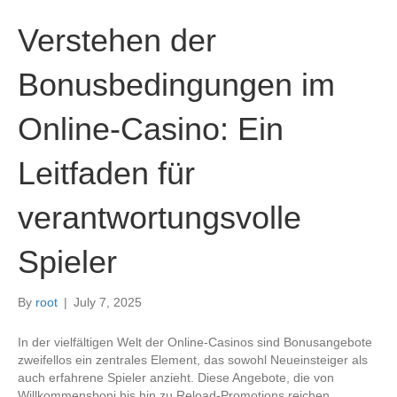
Verstehen der
Bonusbedingungen im
Online-Casino: Ein
Leitfaden für
verantwortungsvolle
Spieler
By
root
|
July 7, 2025
In der vielfältigen Welt der Online-Casinos sind Bonusangebote
zweifellos ein zentrales Element, das sowohl Neueinsteiger als
auch erfahrene Spieler anzieht. Diese Angebote, die von
Willkommensboni bis hin zu Reload-Promotions reichen,