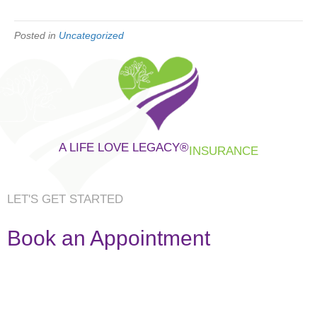
Posted in
Uncategorized
A LIFE LOVE LEGACY
®
INSURANCE
LET'S GET STARTED
Book an Appointment