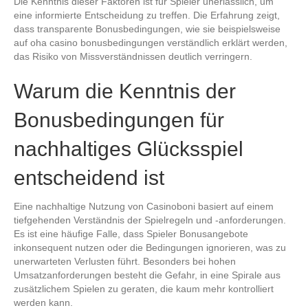
Die Kenntnis dieser Faktoren ist für Spieler unerlässlich, um
eine informierte Entscheidung zu treffen. Die Erfahrung zeigt,
dass transparente Bonusbedingungen, wie sie beispielsweise
auf oha casino bonusbedingungen verständlich erklärt werden,
das Risiko von Missverständnissen deutlich verringern.
Warum die Kenntnis der
Bonusbedingungen für
nachhaltiges Glücksspiel
entscheidend ist
Eine nachhaltige Nutzung von Casinoboni basiert auf einem
tiefgehenden Verständnis der Spielregeln und -anforderungen.
Es ist eine häufige Falle, dass Spieler Bonusangebote
inkonsequent nutzen oder die Bedingungen ignorieren, was zu
unerwarteten Verlusten führt. Besonders bei hohen
Umsatzanforderungen besteht die Gefahr, in eine Spirale aus
zusätzlichem Spielen zu geraten, die kaum mehr kontrolliert
werden kann.